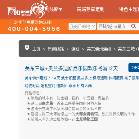
首页
原创定制线路
高端尊享定制
特色主题
▼
24小时免费咨询热线：
400-004-5956
美东三城+
主页
原创线路
连线
美东佛州连线
>
>
>
>
OB
美东三城+奥兰多迪斯尼乐园欢乐畅游12天
美东佛州连线
7-14天
波士顿起
奥兰多止
极限运动
休闲度假
亲子娱
购物时尚
婚礼蜜月
迪斯尼
尊享
所有人群
行程特色：
★涉及的城市有：波士顿、纽约、华盛顿、奥兰多
★踏上
自由之路
，近距离感受美国的风俗人情
★游览于充满学术氛围和诗情画意的国际名校
★游览世界三大博物馆之一的
大都会博物馆
，欣赏世界文明的杰作
★前所未有的迪士尼体验--迪
士尼动物王国