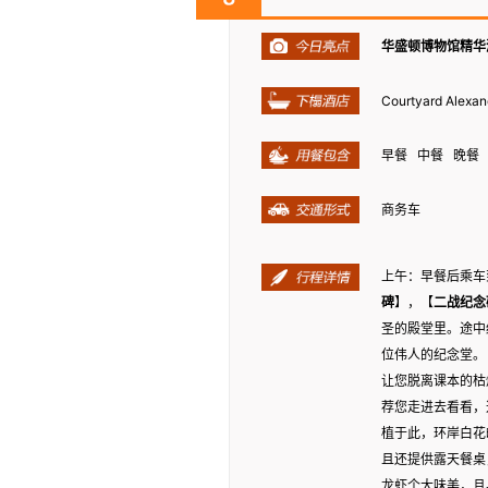
华盛顿博物馆精华
Courtyard Alexa
早餐 中餐 晚餐
商务车
上午：早餐后乘车
碑
】，【
二战纪念
圣的殿堂里。途中
位伟人的纪念堂。
让您脱离课本的枯
荐您走进去看看，
植于此，环岸白花皑
且还提供露天餐桌
龙虾个大味美，且